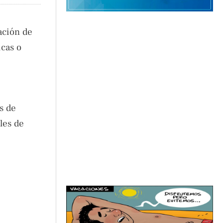
ación de
icas o
s de
les de