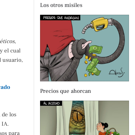
Los otros misiles
éticos
,
y el cual
l usuario,
rado
Precios que ahorcan
 de los
 IA.
sos para