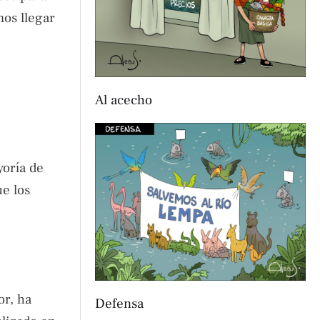
mos llegar
Al acecho
yoría de
ue los
or, ha
Defensa