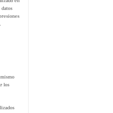
alizado en
 datos
presiones
.
l mismo
r los
lizados