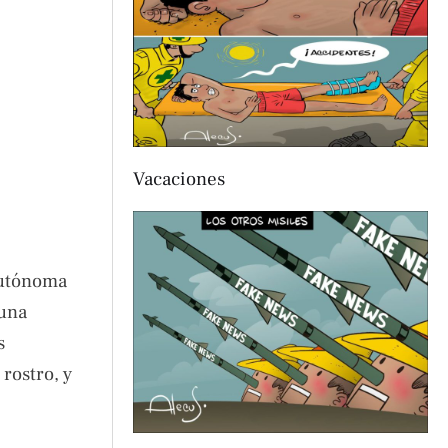
Vacaciones
 Autónoma
 una
s
 rostro, y