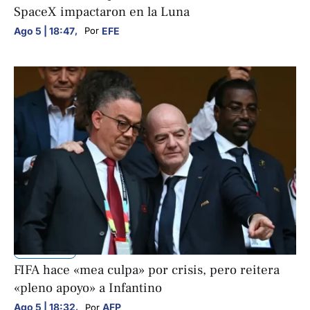
SpaceX impactaron en la Luna
Ago 5 | 18:47
,
EFE
Por 
DEPORTES
FIFA hace «mea culpa» por crisis, pero reitera
«pleno apoyo» a Infantino
Ago 5 | 18:32
,
AFP
Por 