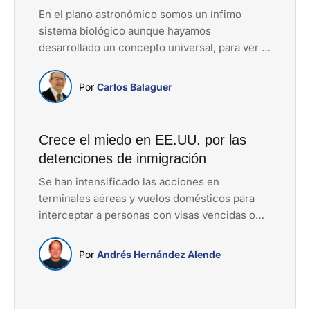
En el plano astronómico somos un ínfimo
sistema biológico aunque hayamos
desarrollado un concepto universal, para ver -
mediante poderosos telescopios
astronómicos- las profundidades del cosmos
Por 
Carlos Balaguer
Crece el miedo en EE.UU. por las
detenciones de inmigración
Se han intensificado las acciones en
terminales aéreas y vuelos domésticos para
interceptar a personas con visas vencidas o
procesos pendientes. Y continúan los
operativos en zonas de trabajos específicos,
Por 
Andrés Hernández Alende
como construcción y agricultura; rutas de
desplazamiento diario y puntos de revisión
vehicular.