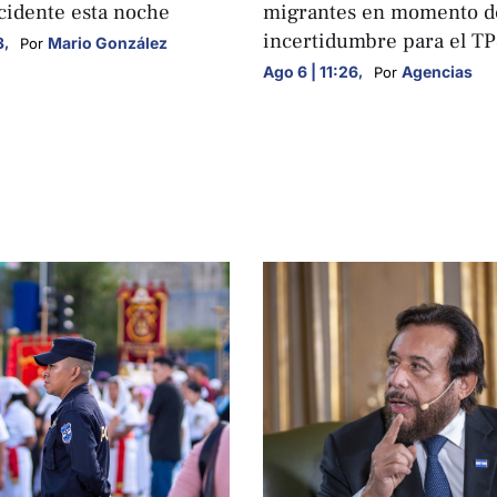
cidente esta noche
migrantes en momento d
incertidumbre para el T
3
,
Mario González
Por 
Ago 6 | 11:26
,
Agencias
Por 
S
NACIONALES