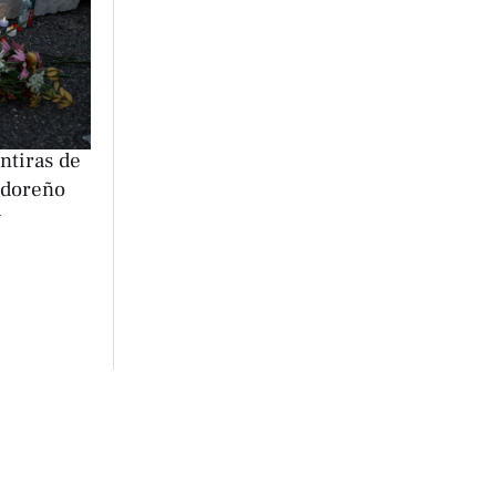
ntiras de
adoreño
y