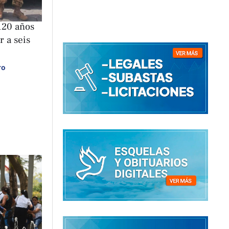
120 años
r a seis
ro