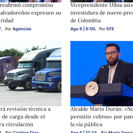
reafirmó compromiso
Vicepresidente Ulloa asis
salvadoreños expresen su
investidura de nuevo pre
uridad
de Colombia
7
,
Agencias
Ago 6 | 6:00
,
EFE
Por 
Por 
S
NACIONALES
á revisión técnica a
Alcalde Mario Durán: «N
 de carga desde el
permitir cobros» por pa
ra circulación
la vía pública
2
,
Cristian Díaz
Ago 5 | 12:34
,
Mario Gonz
Por 
Por 