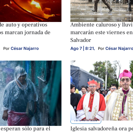
S
NACIONALES
e auto y operativos
Ambiente caluroso y lluv
os marcan jornada de
marcarán este viernes en
Salvador
,
César Najarro
Ago 7 | 8:21
,
César Najarr
Por 
Por 
S
NACIONALES
 esperan sólo para el
Iglesia salvadoreña ora p