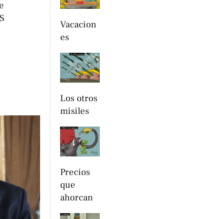
e
PS
Vacacion
es
Los otros
misiles
Precios
que
ahorcan