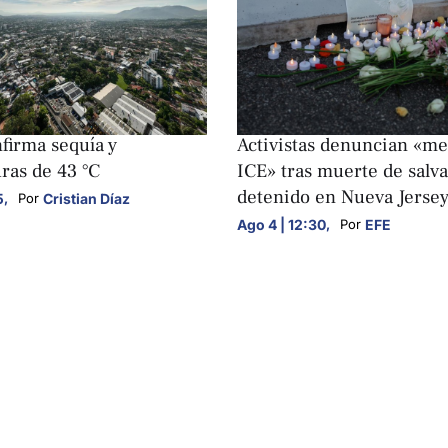
S
NACIONALES
irma sequía y
Activistas denuncian «me
ras de 43 °C
ICE» tras muerte de salv
detenido en Nueva Jerse
5
,
Cristian Díaz
Por 
Ago 4 | 12:30
,
EFE
Por 