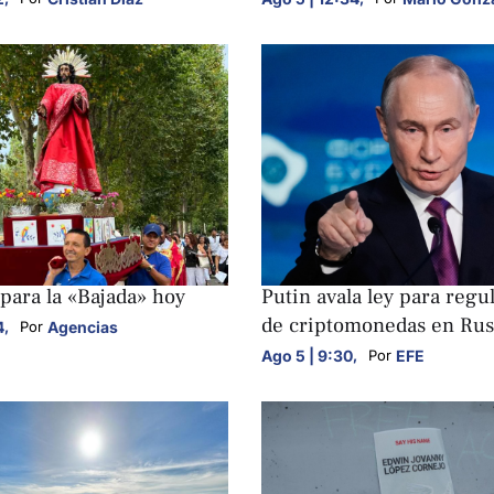
S
NACIONALES
NEGOCIOS
 para la «Bajada» hoy
Putin avala ley para regul
de criptomonedas en Rus
4
,
Agencias
Por 
Ago 5 | 9:30
,
EFE
Por 