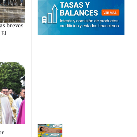
ias breves
 El
o
or