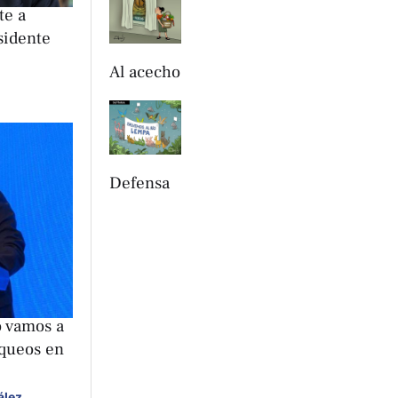
te a
sidente
Al acecho
Defensa
o vamos a
rqueos en
ález