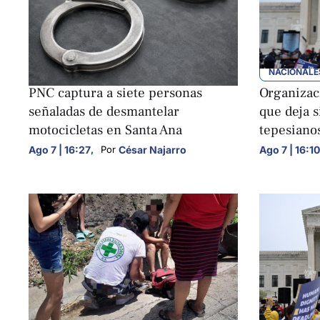
NACIONALES
NACIONALE
PNC captura a siete personas
Organizaci
señaladas de desmantelar
que deja s
motocicletas en Santa Ana
tepesiano
Ago 7 | 16:27
,
César Najarro
Ago 7 | 16:10
Por 