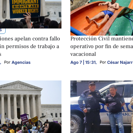
S
NACIONALES
ones apelan contra fallo
Protección Civil mantien
in permisos de trabajo a
operativo por fin de sem
s
vacacional
,
Agencias
Ago 7 | 15:31
,
César Najar
Por 
Por 