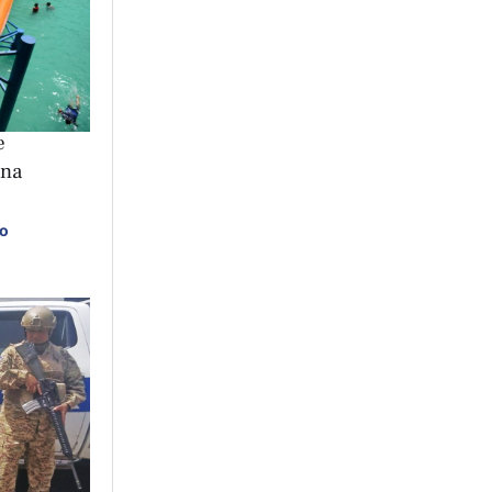
e
ana
ro