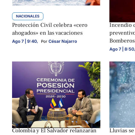
NACIONALES
NACIONALE
Protección Civil celebra «cero
Incendio d
ahogados» en las vacaciones
preventiv
Bomberos
Ago 7 | 9:40
,
César Najarro
Por 
Ago 7 | 8:50
NACIONALES
NACIONALE
Colombia y El Salvador relanzarán
Lluvias se