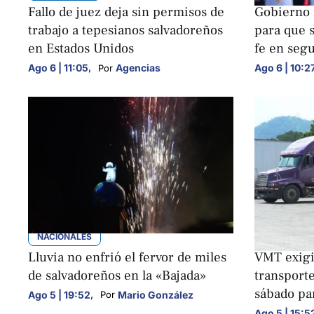
Fallo de juez deja sin permisos de
Gobierno 
trabajo a tepesianos salvadoreños
para que 
en Estados Unidos
fe en seg
Ago 6 | 11:05
,
Agencias
Ago 6 | 10:2
Por 
NACIONALES
NACIONALE
Lluvia no enfrió el fervor de miles
VMT exigir
de salvadoreños en la «Bajada»
transporte
sábado pa
Ago 5 | 19:52
,
Mario González
Por 
Ago 5 | 15:5