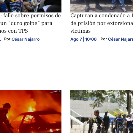
S
NACIONALES
: fallo sobre permisos de
Capturan a condenado a 
 un “duro golpe” para
de prisión por extorsiona
ños con TPS
víctimas
,
César Najarro
Ago 7 | 10:00
,
César Najar
Por 
Por 