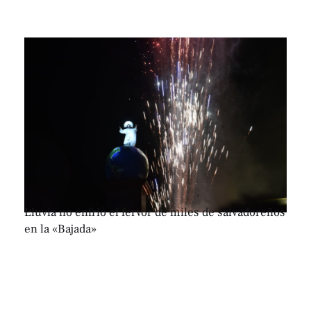
Lluvia no enfrió el fervor de miles de salvadoreños
en la «Bajada»