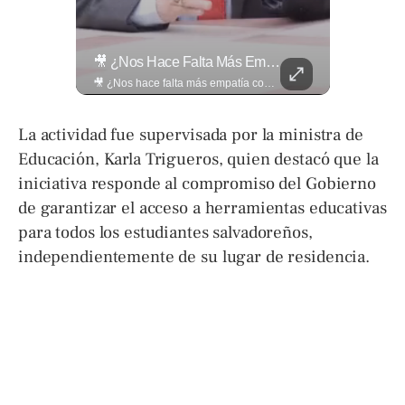
Así Se Vive El Concierto De Alejandro Fernández En El Salvador.
🎥 ¿Nos Hace Falta Más Empatía Como Sociedad?
Así se vive el concierto de Alejandro Fernández en El Salvador. Una noche inolvidable a pesar de la lluvia. Canciones que llenaron de alegría y nostalgia a todo el público presente. 🤩👏 #Concierto #ElSalvador #AlejandroFernández
🎥 ¿Nos hace falta más empatía como sociedad? El abogado Jaime Ramírez Ortega comparte una reflexión sobre la importancia de ser más empáticos con quienes atraviesan momentos difíciles y cómo pequeñas acciones pueden marcar una gran diferencia en la vida de otras personas. Lee más ➡️ eldiariodehoy.com
La actividad fue supervisada por la ministra de
Educación, Karla Trigueros, quien destacó que la
iniciativa responde al compromiso del Gobierno
de garantizar el acceso a herramientas educativas
para todos los estudiantes salvadoreños,
independientemente de su lugar de residencia.