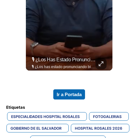
Evitá Los Problemas: El Abogado Jaime Ramírez Recuerda Que Una Mala Decisión Puede Cambiar Tu Vida.
🎙️ ¿Los Has Estado Pronunciando Bien?
Evitá los problemas: El abogado Jaime Ramírez recuerda que una mala decisión puede cambiar tu vida. Hoy, cualquier discusión puede quedar grabada, difundirse en redes sociales y traer consecuencias legales. Más detalles en ➡️ eldiariodehoy.com
🎙️ ¿Los has estado pronunciando bien? 🤔 Pon a prueba tus conocimientos y descubre cómo se pronuncian correctamente los nombres de algunas de las figuras del Mundial. Lee más ➡️ eldiariodehoy.com
Ir a Portada
Etiquetas 
ESPECIALIDADES HOSPITAL ROSALES
FOTOGALERIAS
GOBIERNO DE EL SALVADOR
HOSPITAL ROSALES 2026