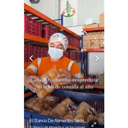
El Ingenio Salvadoreño Se Toma El Mercado Dueñas De Cara Al Mundial 2026.
El Banco De Alimentos Se Ha Convertido En Un Puente De Supervivencia: Un Motor Humano Que Recupera Excedentes Comerciales Y Productos Con Fecha Corta De...
El ingenio salvadoreño se toma el Mercado Dueñas de cara al Mundial 2026. Los comerciantes transformaron los 13 pasillos en una fiesta futbolística que incluye desde banderas gigantes hasta representaciones Lee más ➡️ eldiariodehoy.com
El Banco de Alimentos se ha convertido en un puente de supervivencia: un motor humano que recupera excedentes comerciales y productos con fecha corta de vencimiento para transformarlos en raciones de nutrición para miles de familias que luchan por asegurar un plato en la mesa. Entramos a su centro de acopio para mostrarte la minuciosa logística y el esfuerzo de los voluntarios que rescatan comida para aliviar el hambre de los más vulnerables. Lee más 👉 eldiariodehoy.com