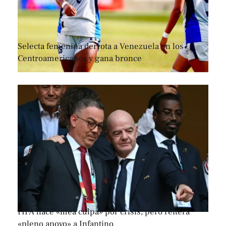
Selecta femenina derrota a Venezuela en los
Centroamericanos y gana bronce
FIFA hace «mea culpa» por crisis, pero reitera
«pleno apoyo» a Infantino