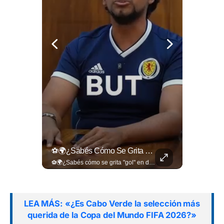
🚧🚗🛣️ Entre Restricciones Vehiculares Y El Despliegue De Maquinaria Pesada, Continúan Los Trabajos De Ampliación Y La Construcción Del Viaducto En El Tramo De Los...
⚽🌍¿Sabés Cómo Se Grita "gol" En Distintos Rincones Del Mundo?
🚧🚗🛣️ Entre restricciones vehiculares y el despliegue de maquinaria pesada, continúan los trabajos de ampliación y la construcción del viaducto en el tramo de Los Chorros, en la carretera Panamericana. Para más información del tramo Los Chorros visita ➡️ eldiariodehoy.com #Nacionales #LosChorros #carreterapanamericana
⚽🌍¿Sabés cómo se grita "gol" en distintos rincones del mundo? Descubrí cómo celebran la palabra más emocionante del fútbol en los países que disputan el Mundial 2026. Encuentra más en ➡️ eldiariodehoy.com #Deportes #Mundial2026
LEA MÁS: «¿Es Cabo Verde la selección más
querida de la Copa del Mundo FIFA 2026?»