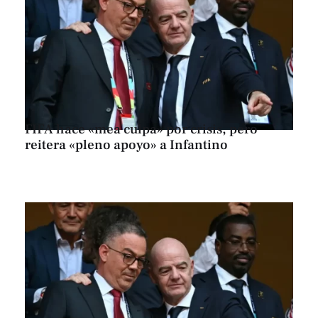
FIFA hace «mea culpa» por crisis, pero
reitera «pleno apoyo» a Infantino