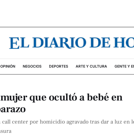
OPINIÓN
NEGOCIOS
DEPORTES
ARTE Y CULTURA
GENTE Y 
mujer que ocultó a bebé en
barazo
all center por homicidio agravado tras dar a luz en l
asura