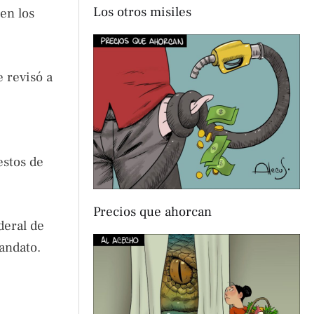
Los otros misiles
en los
e revisó a
estos de
Precios que ahorcan
deral de
andato.