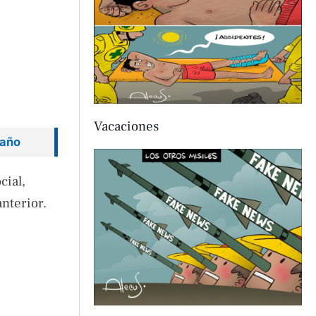
Vacaciones
 año
cial,
nterior.