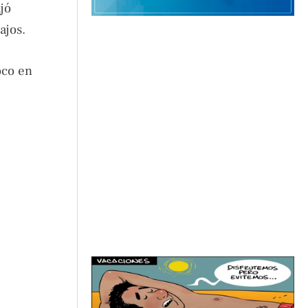
jó
ajos.
oco en