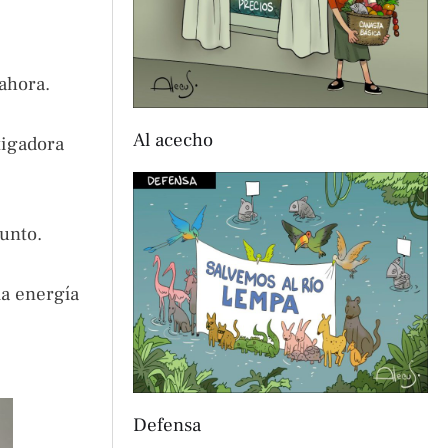
ahora.
Al acecho
tigadora
junto.
la energía
Defensa