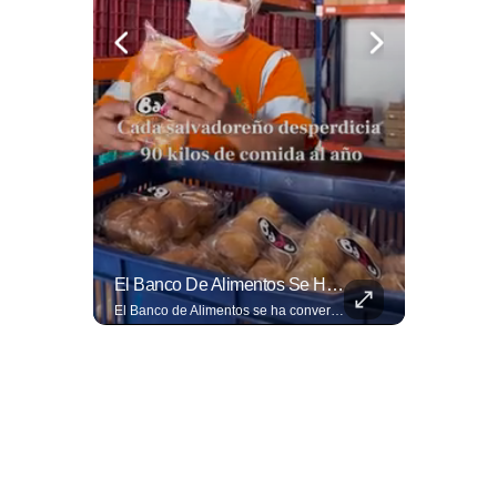
🎡🎉 Vive Al Máximo Las Fiestas Julias En Santa Ana: Tradición, Gastronomía, Juegos Mecánicos Y Un Ambiente Lleno De Color Convierten A La Ciudad Heroica...
El Banco De Alimentos Se Ha Convertido En Un Puente De Supervivencia: Un Motor Humano Que Recupera Excedentes Comerciales Y Productos Con Fecha Corta De...
🎡🎉 Vive al máximo las Fiestas Julias en Santa Ana: Tradición, gastronomía, juegos mecánicos y un ambiente lleno de color convierten a la Ciudad Heroica en el destino ideal para disfrutar en familia. Más detalles en ➡️ eldiariodehoy.com #ArteYCultura #fiestasjulias
El Banco de Alimentos se ha convertido en un puente de supervivencia: un motor humano que recupera excedentes comerciales y productos con fecha corta de vencimiento para transformarlos en raciones de nutrición para miles de familias que luchan por asegurar un plato en la mesa. Entramos a su centro de acopio para mostrarte la minuciosa logística y el esfuerzo de los voluntarios que rescatan comida para aliviar el hambre de los más vulnerables. Lee más 👉 eldiariodehoy.com