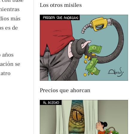
Los otros misiles
mientras
edios más
os es de
o años
lación se
uatro
Precios que ahorcan