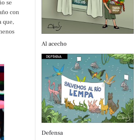
ño se
 año con
a que,
 menos
Al acecho
Defensa