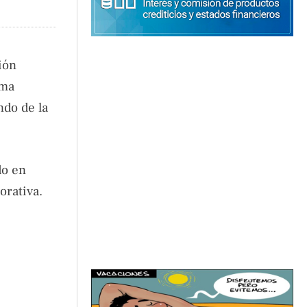
ión
rma
ndo de la
do en
orativa.