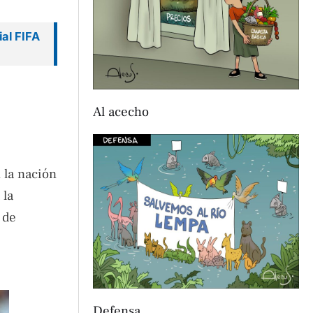
ial FIFA
Al acecho
 la nación
 la
 de
Defensa