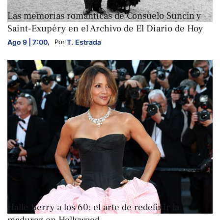
ARTE Y CULTURA
Las memorias románticas de Consuelo Suncín y
Saint-Exupéry en el Archivo de El Diario de Hoy
Ago 9 | 7:00
,
T. Estrada
Por 
ARTE Y CULTURA
Halle Berry a los 60: el arte de redefinir la
madurez en Hollywood