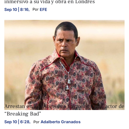
inmersivo a su vida y obra en Londres
Sep 10 | 8:16
,
EFE
Por 
ARTE Y CULTURA
Arrestan en Los Ángeles a Raymond Cruz, actor de
“Breaking Bad”
Sep 10 | 6:28
,
Adalberto Granados
Por 