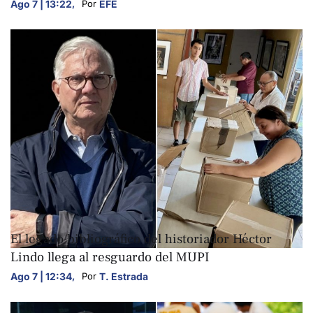
Ago 7 | 13:22
,
EFE
Por 
ARTE Y CULTURA
El legado bibliográfico del historiador Héctor
Lindo llega al resguardo del MUPI
Ago 7 | 12:34
,
T. Estrada
Por 