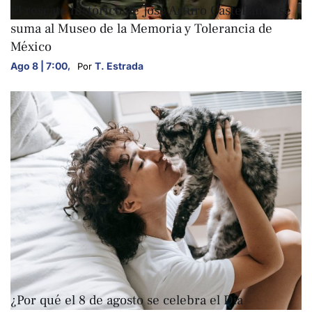
El rescate histórico de José Arturo Castellanos se
suma al Museo de la Memoria y Tolerancia de
México
Ago 8 | 7:00
,
T. Estrada
Por 
ARTE Y CULTURA
¿Por qué el 8 de agosto se celebra el Día