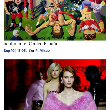
ARTE Y CULTURA
“Lo Feo” como el espejo que nos devuelve lo
oculto en el Centro Español
Sep 10 | 11:05
,
R. Mixco
Por 