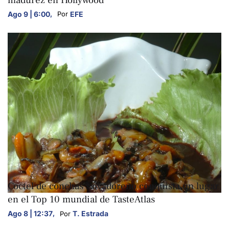
Ago 9 | 6:00
,
EFE
Por 
ARTE Y CULTURA
Coctel de conchas salvadoreño conquista un lugar
en el Top 10 mundial de TasteAtlas
Ago 8 | 12:37
,
T. Estrada
Por 