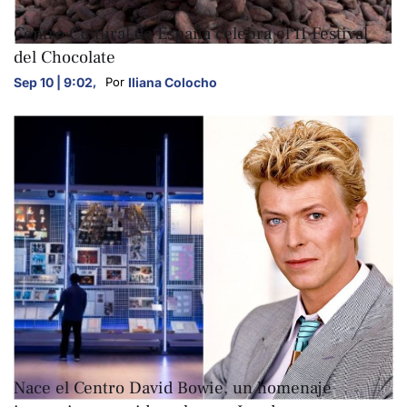
ARTE Y CULTURA
Centro Cultural de España celebra el II Festival
del Chocolate
Sep 10 | 9:02
,
Iliana Colocho
Por 
ARTE Y CULTURA
Nace el Centro David Bowie, un homenaje