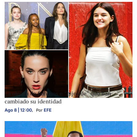
ARTE Y CULTURA
La oleada de famosos e “hijos de” que han
cambiado su identidad
Ago 8 | 12:00
,
EFE
Por 