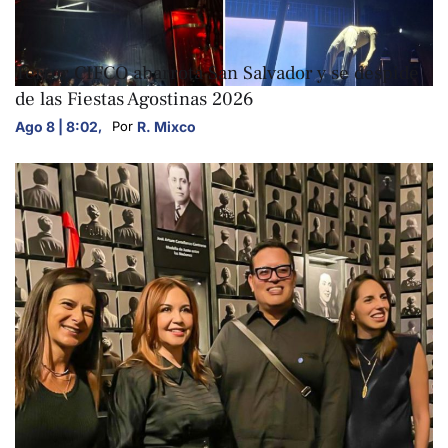
ARTE Y CULTURA
Terror CIFCO abarrota San Salvador y se despide
de las Fiestas Agostinas 2026
Ago 8 | 8:02
,
R. Mixco
Por 
ARTE Y CULTURA