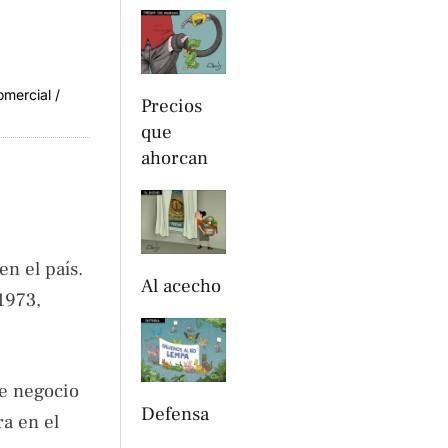
omercial /
Precios
que
ahorcan
en el país.
Al acecho
1973,
te negocio
Defensa
ra en el