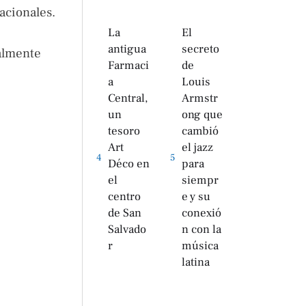
acionales.
La
El
antigua
secreto
ialmente
Farmaci
de
a
Louis
Central,
Armstr
un
ong que
tesoro
cambió
Art
el jazz
4
5
Déco en
para
el
siempr
centro
e y su
de San
conexió
Salvado
n con la
r
música
latina