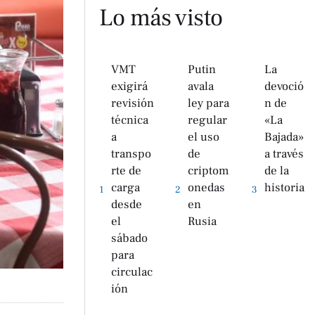
Lo más visto
VMT
Putin
La
exigirá
avala
devoció
revisión
ley para
n de
técnica
regular
«La
a
el uso
Bajada»
transpo
de
a través
rte de
criptom
de la
carga
onedas
historia
1
2
3
desde
en
el
Rusia
sábado
para
circulac
ión