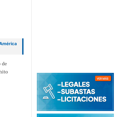
e América
ó de
hito