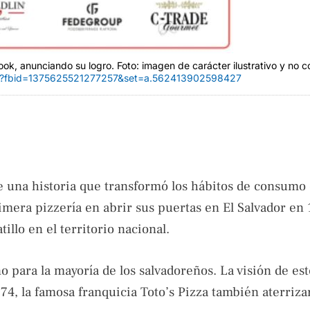
k, anunciando su logro. Foto: imagen de carácter ilustrativo y no c
o/?fbid=1375625521277257&set=a.562413902598427
de una historia que transformó los hábitos de consumo 
rimera pizzería en abrir sus puertas en El Salvador en 
illo en el territorio nacional.
no para la mayoría de los salvadoreños. La visión de es
4, la famosa franquicia Toto’s Pizza también aterriza