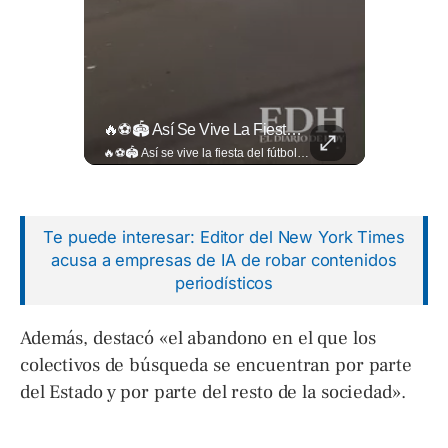
Evitá Los Problemas: El Abogado Jaime Ramírez Recuerda Que Una Mala Decisión Puede Cambiar Tu Vida.
🔥⚽🏟️ Así Se Vive La Fiesta Del Fútbol Salvadoreño: La Pasión De Tigrillos Y Aguiluchos Ya Enciende El Ambiente Previo A La Gran Final Entre...
Evitá los problemas: El abogado Jaime Ramírez recuerda que una mala decisión puede cambiar tu vida. Hoy, cualquier discusión puede quedar grabada, difundirse en redes sociales y traer consecuencias legales. Más detalles en ➡️ eldiariodehoy.com
🔥⚽🏟️ Así se vive la fiesta del fútbol salvadoreño: la pasión de tigrillos y aguiluchos ya enciende el ambiente previo a la gran final entre FAS y Águila en el Estadio Jorge “Mágico” González. Más detalles en➡️eldiariodehoy.com #Deportes #Fas #Aguila #Finalfutbolsalvadoreño
Te puede interesar: Editor del New York Times
acusa a empresas de IA de robar contenidos
periodísticos
Además, destacó «el abandono en el que los
colectivos de búsqueda se encuentran por parte
del Estado y por parte del resto de la sociedad».