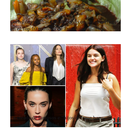
Coctel de conchas salvadoreño conquista un lugar
en el Top 10 mundial de TasteAtlas
La oleada de famosos e “hijos de” que han
cambiado su identidad