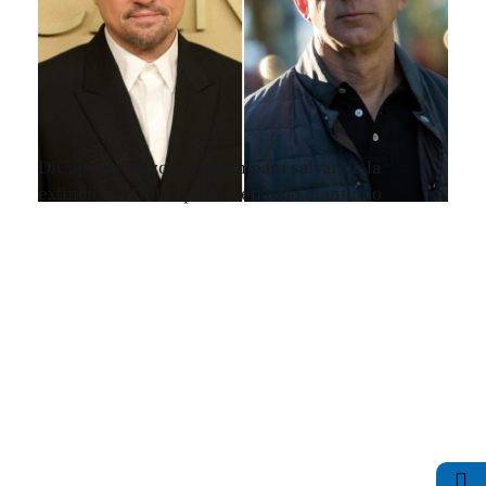
DiCaprio y Bezos se unen para salvar de la
extinción a 100 especies en todo el mundo