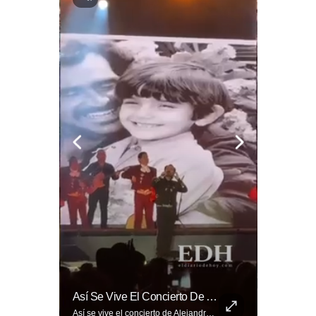
🎡🎉 Vive Al Máximo Las Fiestas Julias En Santa Ana: Tradición, Gastronomía, Juegos Mecánicos Y Un Ambiente Lleno De Color Convierten A La Ciudad Heroica...
Así Se Vive El Concierto De Alejandro Fernández En El Salvador.
🎡🎉 Vive al máximo las Fiestas Julias en Santa Ana: Tradición, gastronomía, juegos mecánicos y un ambiente lleno de color convierten a la Ciudad Heroica en el destino ideal para disfrutar en familia. Más detalles en ➡️ eldiariodehoy.com #ArteYCultura #fiestasjulias
Así se vive el concierto de Alejandro Fernández en El Salvador. Una noche inolvidable a pesar de la lluvia. Canciones que llenaron de alegría y nostalgia a todo el público presente. 🤩👏 #Concierto #ElSalvador #AlejandroFernández