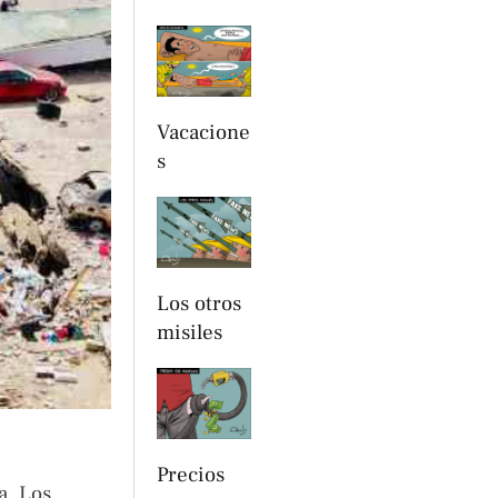
Vacacione
s
Los otros
misiles
Precios
a. Los