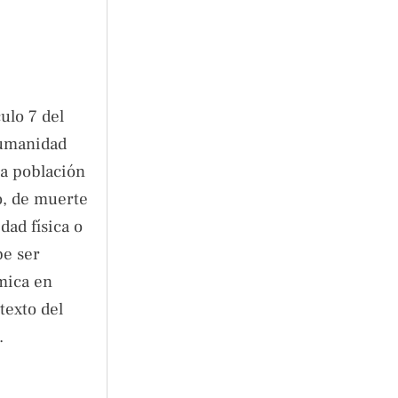
culo 7 del
humanidad
a población
o, de muerte
dad física o
be ser
émica en
texto del
.