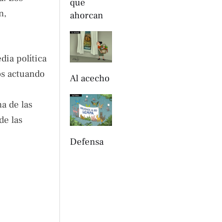
que
n,
ahorcan
dia política
os actuando
Al acecho
na de las
de las
Defensa