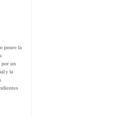
o posee la
a
a por un
al y la
a
endientes