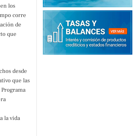
en los
iempo corre
cación de
cto que
echos desde
tivo que las
l Programa
era
a la vida