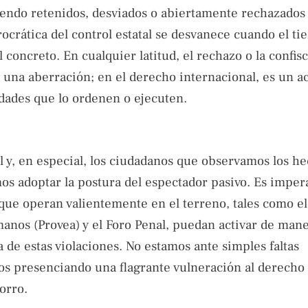
siendo retenidos, desviados o abiertamente rechazados 
urocrática del control estatal se desvanece cuando el t
concreto. En cualquier latitud, el rechazo o la confis
na aberración; en el derecho internacional, es un a
idades que lo ordenen o ejecuten.
l y, en especial, los ciudadanos que observamos los h
 adoptar la postura del espectador pasivo. Es impera
ue operan valientemente en el terreno, tales como e
os (Provea) y el Foro Penal, puedan activar de man
de estas violaciones. No estamos ante simples faltas
mos presenciando una flagrante vulneración al derecho 
orro.