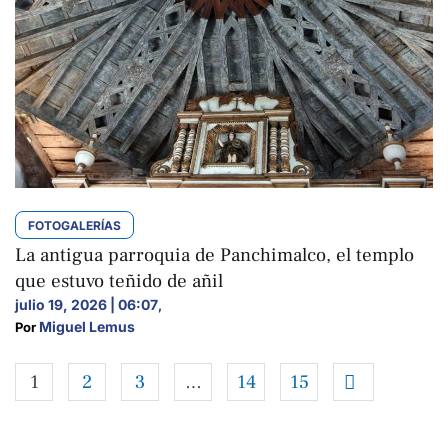
FOTOGALERÍAS
La antigua parroquia de Panchimalco, el templo
que estuvo teñido de añil
julio 19, 2026 | 06:07
,
Miguel Lemus
Por 
1
2
3
…
14
15