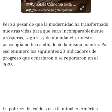
📋🏛️ Conocer Cómo Funciona Una Entrevista Consular Puede Marcar La Diferencia.
⚽🌍¿Sabés Cómo Se Grita "gol" En Distintos Rincones Del Mundo?
📋🏛️ Conocer cómo funciona una entrevista consular puede marcar la diferencia. Desde la información que el oficial revisa antes de recibirte hasta la importancia de responder con naturalidad y coherencia, una buena preparación puede darte mayor confianza al momento de acudir a la Embajada. Más detalles sobre migración en ➡️ eldiariodehoy.com
⚽🌍¿Sabés cómo se grita "gol" en distintos rincones del mundo? Descubrí cómo celebran la palabra más emocionante del fútbol en los países que disputan el Mundial 2026. Encuentra más en ➡️ eldiariodehoy.com #Deportes #Mundial2026
Pero a pesar de que la modernidad ha transformado
nuestras vidas para que sean incomparablemente
prósperas, seguras y de abundancia, nuestra
psicología no ha cambiado de la misma manera. Por
eso enumero los siguientes 20 indicadores de
progreso que ocurrieron o se reportaron en el
2025.
La pobreza ha caído a casi la mitad en América