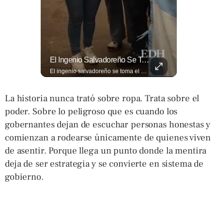
Así Se Vive El Concierto De Alejandro Fernández En El Salvador.
El Ingenio Salvadoreño Se Toma El Mercado Dueñas De Cara Al Mundial 2026.
Así se vive el concierto de Alejandro Fernández en El Salvador. Una noche inolvidable a pesar de la lluvia. Canciones que llenaron de alegría y nostalgia a todo el público presente. 🤩👏 #Concierto #ElSalvador #AlejandroFernández
El ingenio salvadoreño se toma el Mercado Dueñas de cara al Mundial 2026. Los comerciantes transformaron los 13 pasillos en una fiesta futbolística que incluye desde banderas gigantes hasta representaciones Lee más ➡️ eldiariodehoy.com
La historia nunca trató sobre ropa. Trata sobre el
poder. Sobre lo peligroso que es cuando los
gobernantes dejan de escuchar personas honestas y
comienzan a rodearse únicamente de quienes viven
de asentir. Porque llega un punto donde la mentira
deja de ser estrategia y se convierte en sistema de
gobierno.