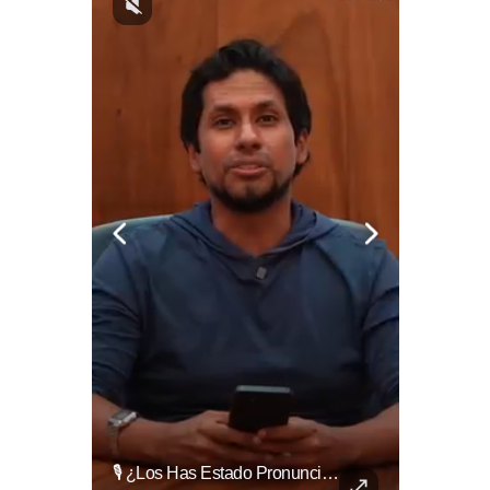
La Industria Del Entretenimiento Despide A Uno De Sus Rostros Más Versátiles Y Magnéticos.
🎙️ ¿Los Has Estado Pronunciando Bien?