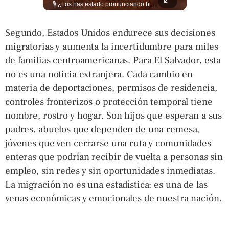
La industria del entretenimiento despide a uno de sus rostros más versátiles y magnéticos. Sam Neill, fallecido a los 78 años, construyó una trayectoria admirable donde la elegancia y la dualidad interpretativa fueron su sello personal. Encuentra más en ➡️ eldiariodehoy.com #ArteYCultura #SamNeill
🎙️ ¿Los has estado pronunciando bien? 🤔 Pon a prueba tus conocimientos y descubre cómo se pronuncian correctamente los nombres de algunas de las figuras del Mundial. Lee más ➡️ eldiariodehoy.com
Segundo, Estados Unidos endurece sus decisiones
migratorias y aumenta la incertidumbre para miles
de familias centroamericanas. Para El Salvador, esta
no es una noticia extranjera. Cada cambio en
materia de deportaciones, permisos de residencia,
controles fronterizos o protección temporal tiene
nombre, rostro y hogar. Son hijos que esperan a sus
padres, abuelos que dependen de una remesa,
jóvenes que ven cerrarse una ruta y comunidades
enteras que podrían recibir de vuelta a personas sin
empleo, sin redes y sin oportunidades inmediatas.
La migración no es una estadística: es una de las
venas económicas y emocionales de nuestra nación.