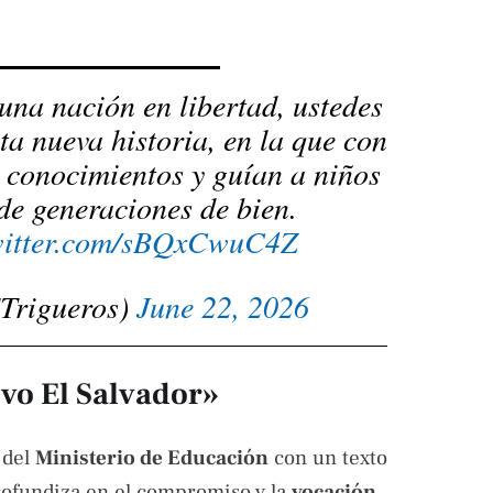
una nación en libertad, ustedes
ta nueva historia, en la que con
n conocimientos y guían a niños
 de generaciones de bien.
witter.com/sBQxCwuC4Z
Trigueros)
June 22, 2026
evo El Salvador»
 del
Ministerio de Educación
con un texto
rofundiza en el compromiso y la
vocación