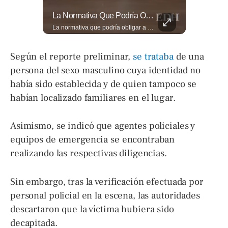
Entre Aplausos Y Mucha Emoción, Marito Rivera Llegó A La Celebración De Sus “55 Años De Gala”, Una Noche Especial Para Recordar Su Trayectoria Y...
La Normativa Que Podría Obligar A Miles De Solicitantes A Salir De Estados Unidos Para Tramitar Su Residencia En Sus Países De Origen Sigue Vigente.
Entre aplausos y mucha emoción, Marito Rivera llegó a la celebración de sus “55 años de Gala”, una noche especial para recordar su trayectoria y los éxitos que han marcado generaciones. Así fue el recibimiento del ícono de la música tropical salvadoreña. Lee más ➡️ eldiariodehoy.com
La normativa que podría obligar a miles de solicitantes a salir de Estados Unidos para tramitar su residencia en sus países de origen sigue vigente. ¿A quiénes podría afectar? Sandra Guevara lo explica. Más información en ➡️ eldiariodehoy.com #Migración #residenciapermanente #USA
Según el reporte preliminar,
se trataba
de una
persona del sexo masculino cuya identidad no
había sido establecida y de quien tampoco se
habían localizado familiares en el lugar.
Asimismo, se indicó que agentes policiales y
equipos de emergencia se encontraban
realizando las respectivas diligencias.
Sin embargo, tras la verificación efectuada por
personal policial en la escena, las autoridades
descartaron que la víctima hubiera sido
decapitada.