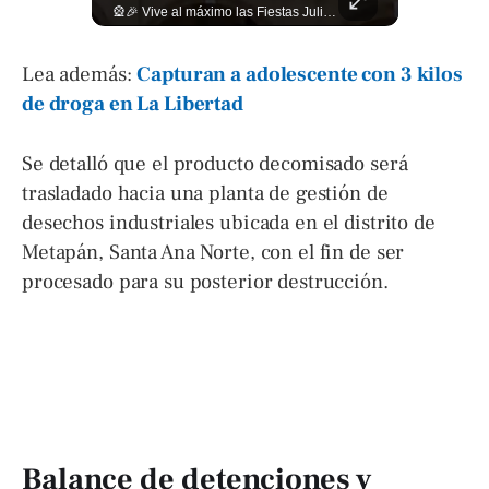
🎥 ¿Nos hace falta más empatía como sociedad? El abogado Jaime Ramírez Ortega comparte una reflexión sobre la importancia de ser más empáticos con quienes atraviesan momentos difíciles y cómo pequeñas acciones pueden marcar una gran diferencia en la vida de otras personas. Lee más ➡️ eldiariodehoy.com
🎡🎉 Vive al máximo las Fiestas Julias en Santa Ana: Tradición, gastronomía, juegos mecánicos y un ambiente lleno de color convierten a la Ciudad Heroica en el destino ideal para disfrutar en familia. Más detalles en ➡️ eldiariodehoy.com #ArteYCultura #fiestasjulias
Lea además:
Capturan a adolescente con 3 kilos
de droga en La Libertad
Se detalló que el producto decomisado será
trasladado hacia una planta de gestión de
desechos industriales ubicada en el distrito de
Metapán, Santa Ana Norte, con el fin de ser
procesado para su posterior destrucción.
Balance de detenciones y