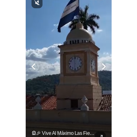
🎥 ¿Nos Hace Falta Más Empatía Como Sociedad?
🎡🎉 Vive Al Máximo Las Fiestas Julias En Santa Ana: Tradición, Gastronomía, Juegos Mecánicos Y Un Ambiente Lleno De Color Convierten A La Ciudad Heroica...