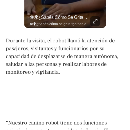
¿Qué Opinas De Los Cambios Que Tendrá Este Proyecto?
⚽🌍¿Sabés Cómo Se Grita "gol" En Distintos Rincones Del Mundo?
¿Qué opinas de los cambios que tendrá este proyecto? Jardines verticales, ciclovía y accesos inclusivos destacan entre las novedades del viaducto Los Chorros. Lee más 👉 eldiariodehoy.com
⚽🌍¿Sabés cómo se grita "gol" en distintos rincones del mundo? Descubrí cómo celebran la palabra más emocionante del fútbol en los países que disputan el Mundial 2026. Encuentra más en ➡️ eldiariodehoy.com #Deportes #Mundial2026
Durante la visita, el robot llamó la atención de
pasajeros, visitantes y funcionarios por su
capacidad de desplazarse de manera autónoma,
saludar a las personas y realizar labores de
monitoreo y vigilancia.
“Nuestro canino robot tiene dos funciones