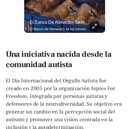
El Ingenio Salvadoreño Se Toma El Mercado Dueñas De Cara Al Mundial 2026.
El Banco De Alimentos Se Ha Convertido En Un Puente De Supervivencia: Un Motor Humano Que Recupera Excedentes Comerciales Y Productos Con Fecha Corta De...
El ingenio salvadoreño se toma el Mercado Dueñas de cara al Mundial 2026. Los comerciantes transformaron los 13 pasillos en una fiesta futbolística que incluye desde banderas gigantes hasta representaciones Lee más ➡️ eldiariodehoy.com
El Banco de Alimentos se ha convertido en un puente de supervivencia: un motor humano que recupera excedentes comerciales y productos con fecha corta de vencimiento para transformarlos en raciones de nutrición para miles de familias que luchan por asegurar un plato en la mesa. Entramos a su centro de acopio para mostrarte la minuciosa logística y el esfuerzo de los voluntarios que rescatan comida para aliviar el hambre de los más vulnerables. Lee más 👉 eldiariodehoy.com
Una iniciativa nacida desde la
comunidad autista
El Día Internacional del Orgullo Autista fue
creado en 2005 por la organización Aspies For
Freedom, integrada por personas autistas y
defensores de la neurodiversidad. Su objetivo era
generar un cambio en la percepción social del
autismo y promover una visión centrada en la
inclusión y la autodeterminación.