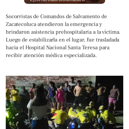
🔥⚽🏟️ Así se vive la fiesta del fútbol salvadoreño: la pasión de tigrillos y aguiluchos ya enciende el ambiente previo a la gran final entre FAS y Águila en el Estadio Jorge “Mágico” González. Más detalles en➡️eldiariodehoy.com #Deportes #Fas #Aguila #Finalfutbolsalvadoreño
🎙️ ¿Los has estado pronunciando bien? 🤔 Pon a prueba tus conocimientos y descubre cómo se pronuncian correctamente los nombres de algunas de las figuras del Mundial. Lee más ➡️ eldiariodehoy.com
Socorristas de Comandos de Salvamento de
Zacatecoluca atendieron la emergencia y
brindaron asistencia prehospitalaria a la víctima.
Luego de estabilizarla en el lugar, fue trasladada
hacia el Hospital Nacional Santa Teresa para
recibir atención médica especializada.