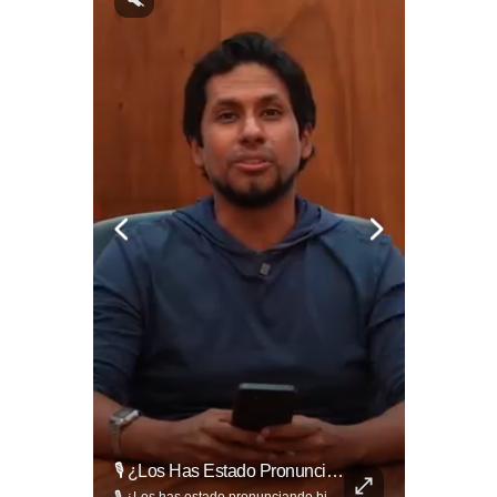
🔥⚽🏟️ Así Se Vive La Fiesta Del Fútbol Salvadoreño: La Pasión De Tigrillos Y Aguiluchos Ya Enciende El Ambiente Previo A La Gran Final Entre...
🎙️ ¿Los Has Estado Pronunciando Bien?