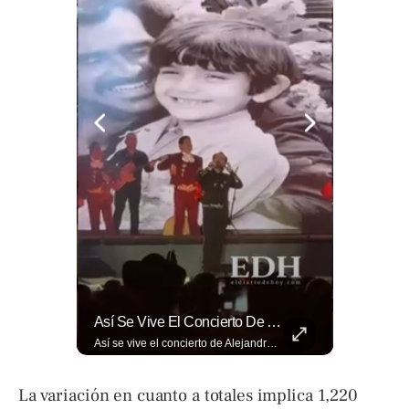
La Industria Del Entretenimiento Despide A Uno De Sus Rostros Más Versátiles Y Magnéticos.
Así Se Vive El Concierto De Alejandro Fernández En El Salvador.
La industria del entretenimiento despide a uno de sus rostros más versátiles y magnéticos. Sam Neill, fallecido a los 78 años, construyó una trayectoria admirable donde la elegancia y la dualidad interpretativa fueron su sello personal. Encuentra más en ➡️ eldiariodehoy.com #ArteYCultura #SamNeill
Así se vive el concierto de Alejandro Fernández en El Salvador. Una noche inolvidable a pesar de la lluvia. Canciones que llenaron de alegría y nostalgia a todo el público presente. 🤩👏 #Concierto #ElSalvador #AlejandroFernández
La variación en cuanto a totales implica 1,220