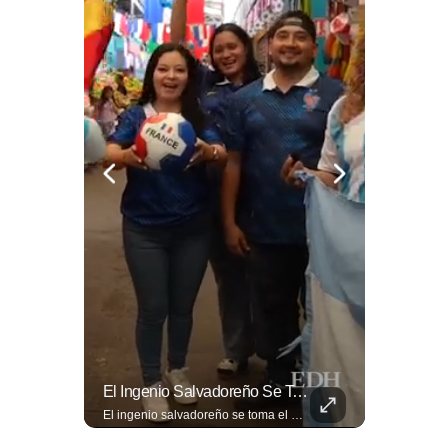
La Normativa Que Podría Obligar A Miles De Solicitantes A Salir De Estados Unidos Para Tramitar Su Residencia En Sus Países De Origen Sigue Vigente.
El Ingenio Salvadoreño Se Toma El Mercado Dueñas De Cara Al Mundial 2026.
La normativa que podría obligar a miles de solicitantes a salir de Estados Unidos para tramitar su residencia en sus países de origen sigue vigente. ¿A quiénes podría afectar? Sandra Guevara lo explica. Más información en ➡️ eldiariodehoy.com #Migración #residenciapermanente #USA
El ingenio salvadoreño se toma el Mercado Dueñas de cara al Mundial 2026. Los comerciantes transformaron los 13 pasillos en una fiesta futbolística que incluye desde banderas gigantes hasta representaciones Lee más ➡️ eldiariodehoy.com