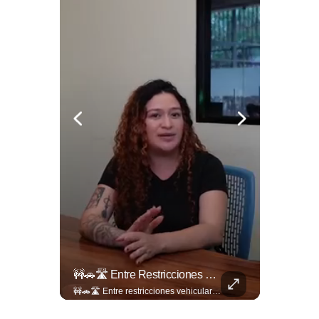
🎡🎉 Vive Al Máximo Las Fiestas Julias En Santa Ana: Tradición, Gastronomía, Juegos Mecánicos Y Un Ambiente Lleno De Color Convierten A La Ciudad Heroica...
🚧🚗🛣️ Entre Restricciones Vehiculares Y El Despliegue De Maquinaria Pesada, Continúan Los Trabajos De Ampliación Y La Construcción Del Viaducto En El Tramo De Los...
🎡🎉 Vive al máximo las Fiestas Julias en Santa Ana: Tradición, gastronomía, juegos mecánicos y un ambiente lleno de color convierten a la Ciudad Heroica en el destino ideal para disfrutar en familia. Más detalles en ➡️ eldiariodehoy.com #ArteYCultura #fiestasjulias
🚧🚗🛣️ Entre restricciones vehiculares y el despliegue de maquinaria pesada, continúan los trabajos de ampliación y la construcción del viaducto en el tramo de Los Chorros, en la carretera Panamericana. Para más información del tramo Los Chorros visita ➡️ eldiariodehoy.com #Nacionales #LosChorros #carreterapanamericana