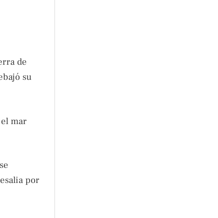
erra de
ebajó su
 el mar
rse
esalia por