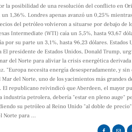
r la posibilidad de una resolución del conflicto en Or
án un 1,36%. Londres apenas avanzó un 0,25% mientra
ios del petróleo volvieron a situarse por debajo de l
exas Intermediate (WTI) caía un 5,5%, hasta 93,67 dóla
día por su parte un 3,1%, hasta 96,23 dólares. Estados 
ra El presidente de Estados Unidos, Donald Trump, urg
ar del Norte para aliviar la crisis energética derivada
uz. "Europa necesita energía desesperadamente, y sin
el Mar del Norte, uno de los yacimientos más grandes 
l. El republicano reivindicó que Aberdeen, el mayor p
a industria petrolera, debería "estar en pleno auge" p
endo su petróleo al Reino Unido "al doble de precio", 
el Norte para …