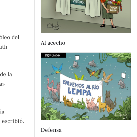
óleo del
Al acecho
uth
de la
a»
ía
escribió.
Defensa