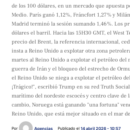
de los 100 dólares, en un mercado que apuesta po
Medio. París ganó 1,12%, Fráncfort 1,27% y Mil
Madrid terminó la sesión sumando 1,46%. Los prec
dólares el barril. Hacia las 15H30 GMT, el West T
precio del Brent, la referencia internacional, ce
insta a Reino Unido a explotar otra zona petrole
martes al Reino Unido a explotar el petróleo del m
guerra de Irán y el bloqueo del estrecho de Orm
el Reino Unido se niega a explotar el petróleo d
¡Trágico!", escribió Trump en su red Truth Socia
marítimo del nordeste escocés y centro clave de l
cambio, Noruega está ganando "una fortuna" vendi
Reino Unido, que está mejor situado en el mar d
Por 
Agencias
Publicado el 
14 abril 2026 - 10:57