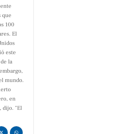
iente
s que
os 100
res. El
Unidos
ió este
 de la
 embargo,
del mundo.
uerto
ero, en
dijo. "El