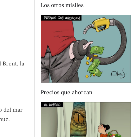
Los otros misiles
 Brent, la
Precios que ahorcan
o del mar
muz.