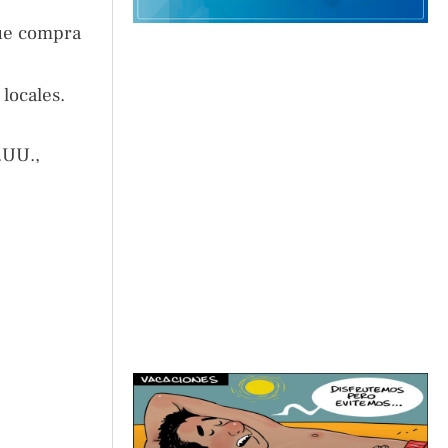
que compra
locales.
.UU.,