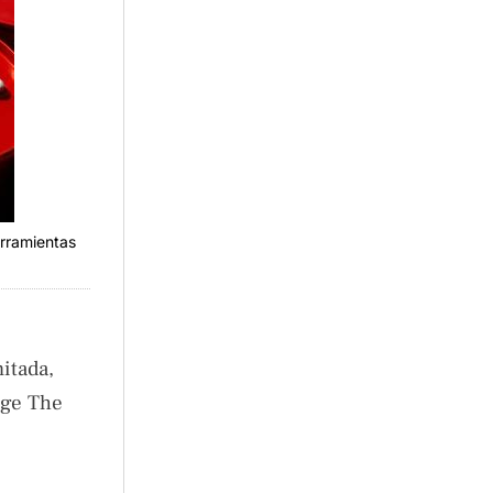
erramientas
itada,
oge The