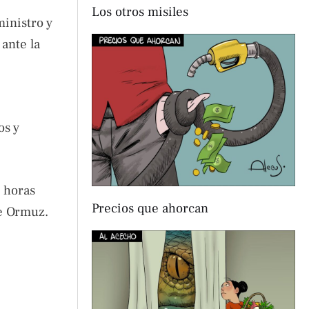
Los otros misiles
inistro y
ante la
os y
 horas
Precios que ahorcan
de Ormuz.