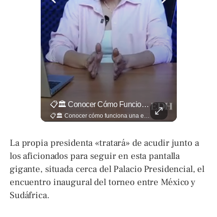
🎥 ¿Nos Hace Falta Más Empatía Como Sociedad?
📋🏛️ Conocer Cómo Funciona Una Entrevista Consular Puede Marcar La Diferencia.
🎥 ¿Nos hace falta más empatía como sociedad? El abogado Jaime Ramírez Ortega comparte una reflexión sobre la importancia de ser más empáticos con quienes atraviesan momentos difíciles y cómo pequeñas acciones pueden marcar una gran diferencia en la vida de otras personas. Lee más ➡️ eldiariodehoy.com
📋🏛️ Conocer cómo funciona una entrevista consular puede marcar la diferencia. Desde la información que el oficial revisa antes de recibirte hasta la importancia de responder con naturalidad y coherencia, una buena preparación puede darte mayor confianza al momento de acudir a la Embajada. Más detalles sobre migración en ➡️ eldiariodehoy.com
La propia presidenta «tratará» de acudir junto a
los aficionados para seguir en esta pantalla
gigante, situada cerca del Palacio Presidencial, el
encuentro inaugural del torneo entre México y
Sudáfrica.