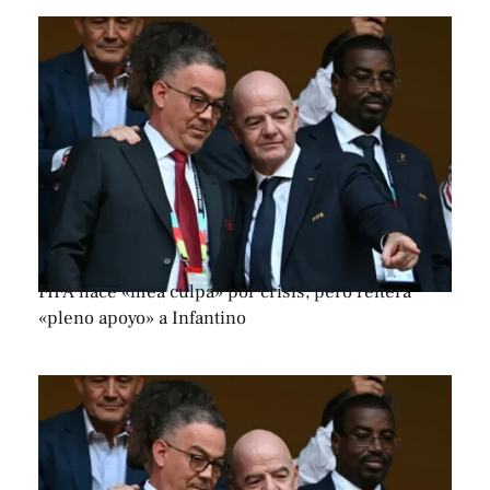
FIFA hace «mea culpa» por crisis, pero reitera
«pleno apoyo» a Infantino