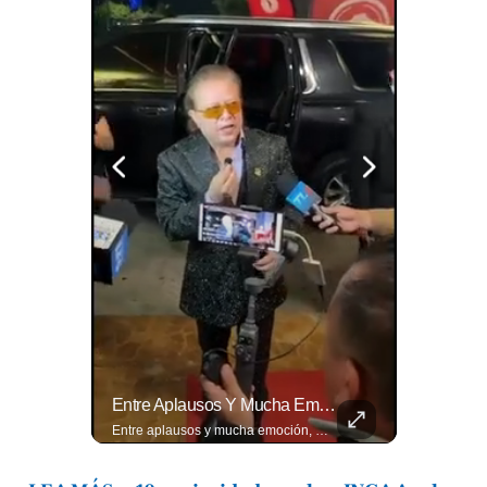
La Industria Del Entretenimiento Despide A Uno De Sus Rostros Más Versátiles Y Magnéticos.
Entre Aplausos Y Mucha Emoción, Marito Rivera Llegó A La Celebración De Sus “55 Años De Gala”, Una Noche Especial Para Recordar Su Trayectoria Y...
La industria del entretenimiento despide a uno de sus rostros más versátiles y magnéticos. Sam Neill, fallecido a los 78 años, construyó una trayectoria admirable donde la elegancia y la dualidad interpretativa fueron su sello personal. Encuentra más en ➡️ eldiariodehoy.com #ArteYCultura #SamNeill
Entre aplausos y mucha emoción, Marito Rivera llegó a la celebración de sus “55 años de Gala”, una noche especial para recordar su trayectoria y los éxitos que han marcado generaciones. Así fue el recibimiento del ícono de la música tropical salvadoreña. Lee más ➡️ eldiariodehoy.com