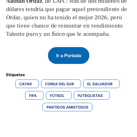
Nathan Ordaz
, de LAFC: Más de dos millones de
dólares tendría que pagar aquel pretendiente de
Ordaz, quien no ha tenido el mejor 2026, pero
que tiene chance de remontar en rendimiento.
Talento puro y un físico que le acompaña.
Ir a Portada
Etiquetas 
CATAR
COREA DEL SUR
EL SALVADOR
FIFA
FÚTBOL
FUTBOLISTAS
PARTIDOS AMISTOSOS