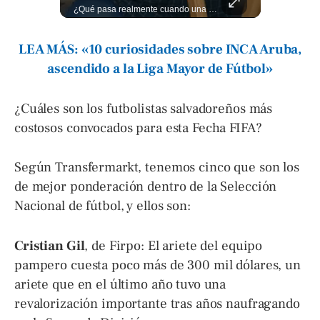
¿Qué opinas de los cambios que tendrá este proyecto? Jardines verticales, ciclovía y accesos inclusivos destacan entre las novedades del viaducto Los Chorros. Lee más 👉 eldiariodehoy.com
¿Qué pasa realmente cuando una persona tiene deudas? El abogado Jaime Ramírez analiza este tema y aclara dudas frecuentes sobre las obligaciones de pago y los derechos de los deudores. ▶️ Mira el video y cuéntanos: ¿conocías esta información? Lee más ➡️ eldiariodehoy.com
LEA MÁS: «10 curiosidades sobre INCA Aruba,
ascendido a la Liga Mayor de Fútbol»
¿Cuáles son los futbolistas salvadoreños más
costosos convocados para esta Fecha FIFA?
Según Transfermarkt, tenemos cinco que son los
de mejor ponderación dentro de la Selección
Nacional de fútbol, y ellos son:
Cristian Gil
, de Firpo: El ariete del equipo
pampero cuesta poco más de 300 mil dólares, un
ariete que en el último año tuvo una
revalorización importante tras años naufragando