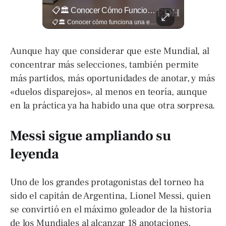
¿Qué Opinas De Los Cambios Que Tendrá Este Proyecto?
📋🏛️ Conocer Cómo Funciona Una Entrevista Consular Puede Marcar La Diferencia.
¿Qué opinas de los cambios que tendrá este proyecto? Jardines verticales, ciclovía y accesos inclusivos destacan entre las novedades del viaducto Los Chorros. Lee más 👉 eldiariodehoy.com
📋🏛️ Conocer cómo funciona una entrevista consular puede marcar la diferencia. Desde la información que el oficial revisa antes de recibirte hasta la importancia de responder con naturalidad y coherencia, una buena preparación puede darte mayor confianza al momento de acudir a la Embajada. Más detalles sobre migración en ➡️ eldiariodehoy.com
Aunque hay que considerar que este Mundial, al
concentrar más selecciones, también permite
más partidos, más oportunidades de anotar, y más
«duelos disparejos», al menos en teoría, aunque
en la práctica ya ha habido una que otra sorpresa.
Messi sigue ampliando su
leyenda
Uno de los grandes protagonistas del torneo ha
sido el capitán de Argentina, Lionel Messi, quien
se convirtió en el máximo goleador de la historia
de los Mundiales al alcanzar 18 anotaciones,