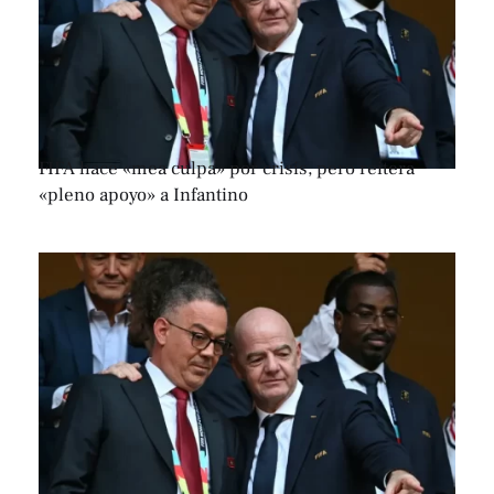
FIFA hace «mea culpa» por crisis, pero reitera
«pleno apoyo» a Infantino