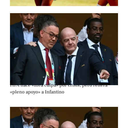
FIFA hace «mea culpa» por crisis, pero reitera
«pleno apoyo» a Infantino