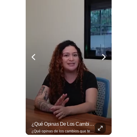
🔥⚽🏟️ Así Se Vive La Fiesta Del Fútbol Salvadoreño: La Pasión De Tigrillos Y Aguiluchos Ya Enciende El Ambiente Previo A La Gran Final Entre...
¿Qué Opinas De Los Cambios Que Tendrá Este Proyecto?
🔥⚽🏟️ Así se vive la fiesta del fútbol salvadoreño: la pasión de tigrillos y aguiluchos ya enciende el ambiente previo a la gran final entre FAS y Águila en el Estadio Jorge “Mágico” González. Más detalles en➡️eldiariodehoy.com #Deportes #Fas #Aguila #Finalfutbolsalvadoreño
¿Qué opinas de los cambios que tendrá este proyecto? Jardines verticales, ciclovía y accesos inclusivos destacan entre las novedades del viaducto Los Chorros. Lee más 👉 eldiariodehoy.com