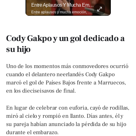
⚽🌍¿Sabés Cómo Se Grita "gol" En Distintos Rincones Del Mundo?
Entre Aplausos Y Mucha Emoción, Marito Rivera Llegó A La Celebración De Sus “55 Años De Gala”, Una Noche Especial Para Recordar Su Trayectoria Y...
⚽🌍¿Sabés cómo se grita "gol" en distintos rincones del mundo? Descubrí cómo celebran la palabra más emocionante del fútbol en los países que disputan el Mundial 2026. Encuentra más en ➡️ eldiariodehoy.com #Deportes #Mundial2026
Entre aplausos y mucha emoción, Marito Rivera llegó a la celebración de sus “55 años de Gala”, una noche especial para recordar su trayectoria y los éxitos que han marcado generaciones. Así fue el recibimiento del ícono de la música tropical salvadoreña. Lee más ➡️ eldiariodehoy.com
Cody Gakpo y un gol dedicado a
su hijo
Uno de los momentos más conmovedores ocurrió
cuando el delantero neerlandés Cody Gakpo
marcó el gol de Países Bajos frente a Marruecos,
en los dieciseisavos de final.
En lugar de celebrar con euforia, cayó de rodillas,
miró al cielo y rompió en llanto. Días antes, él y
su pareja habían anunciado la pérdida de su hijo
durante el embarazo.