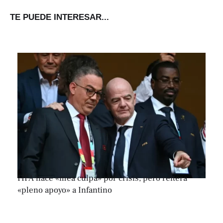
TE PUEDE INTERESAR...
FIFA hace «mea culpa» por crisis, pero reitera
«pleno apoyo» a Infantino