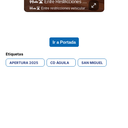
Así Se Vive El Concierto De Alejandro Fernández En El Salvador.
🚧🚗🛣️ Entre Restricciones Vehiculares Y El Despliegue De Maquinaria Pesada, Continúan Los Trabajos De Ampliación Y La Construcción Del Viaducto En El Tramo De Los...
Así se vive el concierto de Alejandro Fernández en El Salvador. Una noche inolvidable a pesar de la lluvia. Canciones que llenaron de alegría y nostalgia a todo el público presente. 🤩👏 #Concierto #ElSalvador #AlejandroFernández
🚧🚗🛣️ Entre restricciones vehiculares y el despliegue de maquinaria pesada, continúan los trabajos de ampliación y la construcción del viaducto en el tramo de Los Chorros, en la carretera Panamericana. Para más información del tramo Los Chorros visita ➡️ eldiariodehoy.com #Nacionales #LosChorros #carreterapanamericana
Ir a Portada
Etiquetas 
APERTURA 2025
CD ÁGUILA
SAN MIGUEL