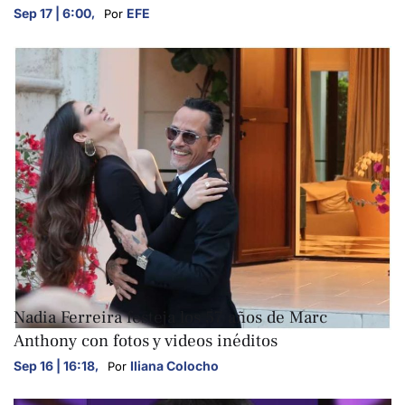
Sep 17 | 6:00
,
EFE
Por 
ARTE Y CULTURA
Nadia Ferreira festeja los 57 años de Marc
Anthony con fotos y videos inéditos
Sep 16 | 16:18
,
Iliana Colocho
Por 