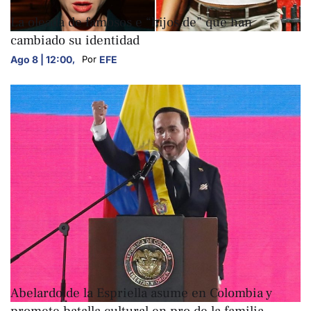
ARTE Y CULTURA
La oleada de famosos e “hijos de” que han
cambiado su identidad
Ago 8 | 12:00
,
EFE
Por 
ARTE Y CULTURA
Abelardo de la Espriella asume en Colombia y
promete batalla cultural en pro de la familia