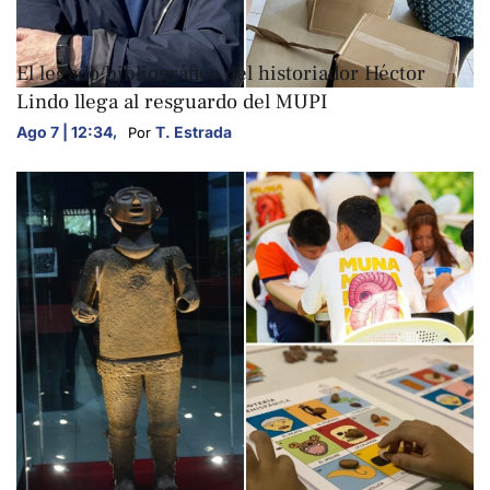
ARTE Y CULTURA
El legado bibliográfico del historiador Héctor
Lindo llega al resguardo del MUPI
Ago 7 | 12:34
,
T. Estrada
Por 
ARTE Y CULTURA