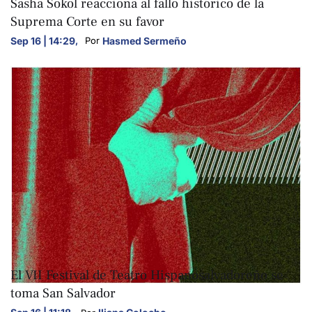
Sasha Sokol reacciona al fallo histórico de la
Suprema Corte en su favor
Sep 16 | 14:29
,
Hasmed Sermeño
Por 
ARTE Y CULTURA
El VII Festival de Teatro Hispanosalvadoreño se
toma San Salvador