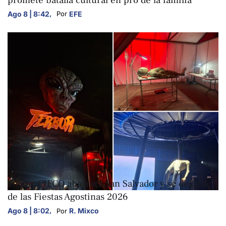
Ago 8 | 8:42
,
EFE
Por 
ARTE Y CULTURA
Terror CIFCO abarrota San Salvador y se despide
de las Fiestas Agostinas 2026
Ago 8 | 8:02
,
R. Mixco
Por 