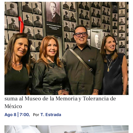
ARTE Y CULTURA
El rescate histórico de José Arturo Castellanos se
suma al Museo de la Memoria y Tolerancia de
México
Ago 8 | 7:00
,
T. Estrada
Por 