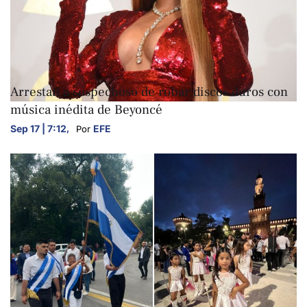
ARTE Y CULTURA
Arrestan a sospechoso de robar discos duros con
música inédita de Beyoncé
Sep 17 | 7:12
,
EFE
Por 