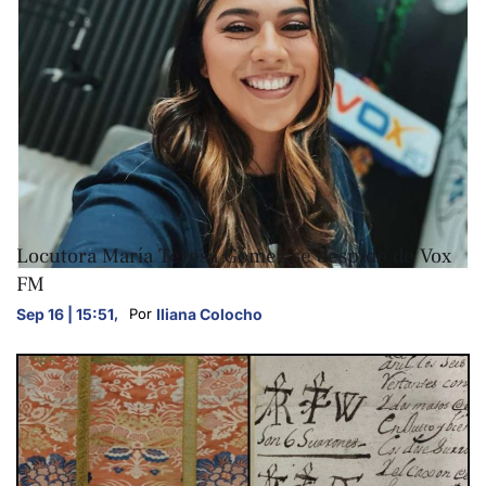
ARTE Y CULTURA
Locutora María Teresa Gómez se despide de Vox
FM
Sep 16 | 15:51
,
Iliana Colocho
Por 