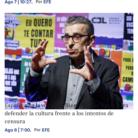
Ago 7 | 10:27
,
EFE
Por 
ARTE Y CULTURA
España alza la voz en la Bienal de São Paulo para
defender la cultura frente a los intentos de
censura
Ago 6 | 7:00
,
EFE
Por 