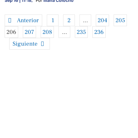
Sep 16 | 11:18
,
Iliana Colocho
Por 
Anterior
1
2
…
204
205
206
207
208
…
235
236
Siguiente