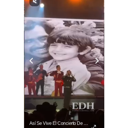
⚽🌍¿Sabés Cómo Se Grita "gol" En Distintos Rincones Del Mundo?
Así Se Vive El Concierto De Alejandro Fernández En El Salvador.