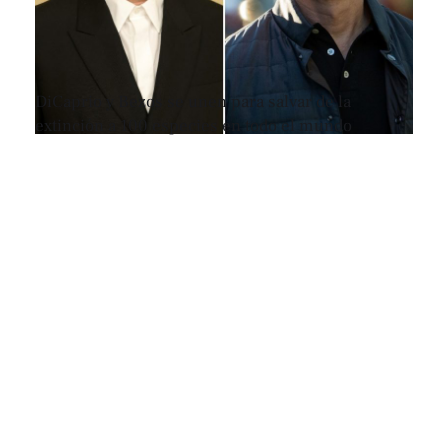
DiCaprio y Bezos se unen para salvar de la
extinción a 100 especies en todo el mundo