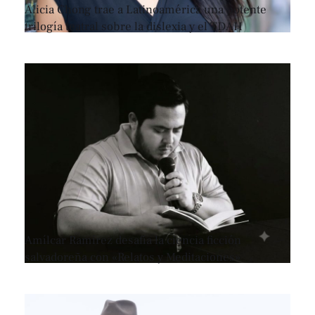
Alicia Chong trae a Latinoamérica una potente
trilogía teatral sobre la dislexia y el TDAH
Amílcar Ramírez desafía la ciencia ficción
salvadoreña con «Relatos y Meditaciones»