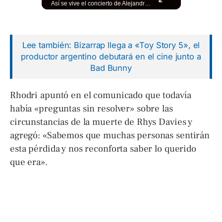
⚽🌍¿Sabés cómo se grita "gol" en distintos rincones del mundo? Descubrí cómo celebran la palabra más emocionante del fútbol en los países que disputan el Mundial 2026. Encuentra más en ➡️ eldiariodehoy.com #Deportes #Mundial2026
Así se vive el concierto de Alejandro Fernández en El Salvador. Una noche inolvidable a pesar de la lluvia. Canciones que llenaron de alegría y nostalgia a todo el público presente. 🤩👏 #Concierto #ElSalvador #AlejandroFernández
Lee también: Bizarrap llega a «Toy Story 5», el
productor argentino debutará en el cine junto a
Bad Bunny
Rhodri apuntó en el comunicado que todavía
había «preguntas sin resolver» sobre las
circunstancias de la muerte de Rhys Davies y
agregó: «Sabemos que muchas personas sentirán
esta pérdida y nos reconforta saber lo querido
que era».