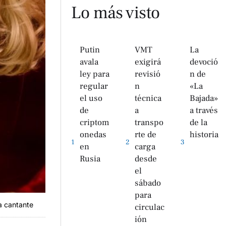
Lo más visto
Putin
VMT
La
avala
exigirá
devoció
ley para
revisió
n de
regular
n
«La
el uso
técnica
Bajada»
de
a
a través
criptom
transpo
de la
onedas
rte de
historia
1
2
3
en
carga
Rusia
desde
el
sábado
para
la cantante
circulac
ión