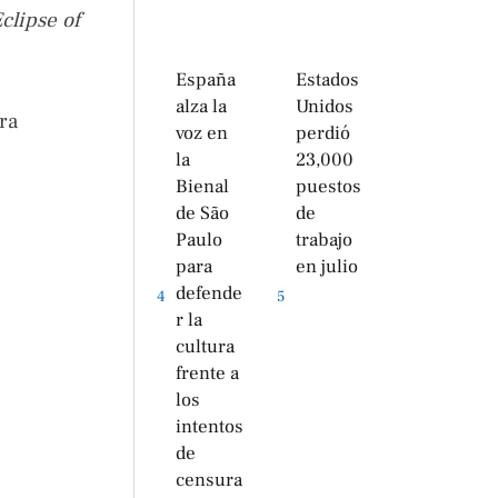
Eclipse of
España
Estados
alza la
Unidos
ra
voz en
perdió
la
23,000
Bienal
puestos
de São
de
Paulo
trabajo
para
en julio
defende
4
5
r la
cultura
frente a
los
intentos
de
censura