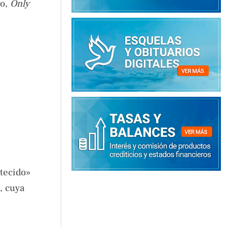
lo,
Only
stecido»
, cuya