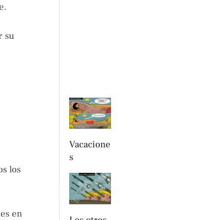
e.
r su
Vacacione
s
s los
nes en