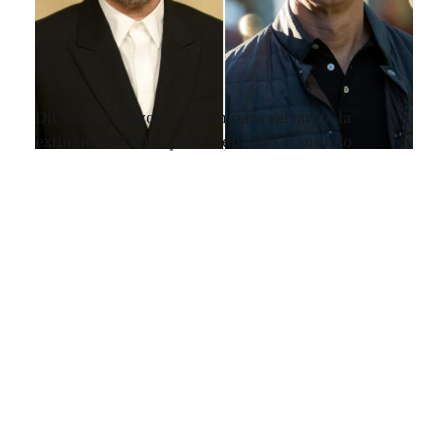
DiCaprio y Bezos se unen para salvar de la
extinción a 100 especies en todo el mundo