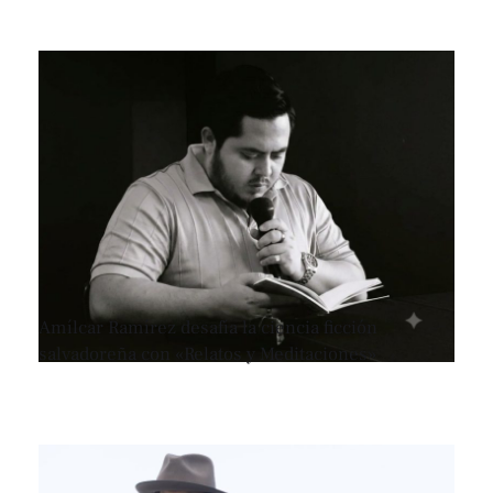
Amílcar Ramírez desafía la ciencia ficción
salvadoreña con «Relatos y Meditaciones»