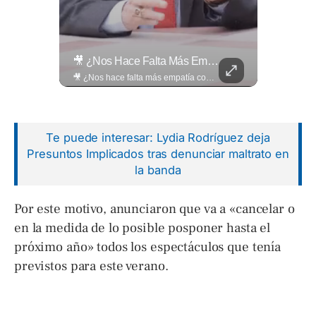
El Ingenio Salvadoreño Se Toma El Mercado Dueñas De Cara Al Mundial 2026.
🎥 ¿Nos Hace Falta Más Empatía Como Sociedad?
El ingenio salvadoreño se toma el Mercado Dueñas de cara al Mundial 2026. Los comerciantes transformaron los 13 pasillos en una fiesta futbolística que incluye desde banderas gigantes hasta representaciones Lee más ➡️ eldiariodehoy.com
🎥 ¿Nos hace falta más empatía como sociedad? El abogado Jaime Ramírez Ortega comparte una reflexión sobre la importancia de ser más empáticos con quienes atraviesan momentos difíciles y cómo pequeñas acciones pueden marcar una gran diferencia en la vida de otras personas. Lee más ➡️ eldiariodehoy.com
Te puede interesar: Lydia Rodríguez deja
Presuntos Implicados tras denunciar maltrato en
la banda
Por este motivo, anunciaron que va a «cancelar o
en la medida de lo posible posponer hasta el
próximo año» todos los espectáculos que tenía
previstos para este verano.