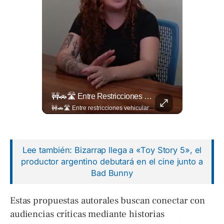
📋🏛️ Conocer Cómo Funciona Una Entrevista Consular Puede Marcar La Diferencia.
🚧🚗🛣️ Entre Restricciones Vehiculares Y El Despliegue De Maquinaria Pesada, Continúan Los Trabajos De Ampliación Y La Construcción Del Viaducto En El Tramo De Los...
📋🏛️ Conocer cómo funciona una entrevista consular puede marcar la diferencia. Desde la información que el oficial revisa antes de recibirte hasta la importancia de responder con naturalidad y coherencia, una buena preparación puede darte mayor confianza al momento de acudir a la Embajada. Más detalles sobre migración en ➡️ eldiariodehoy.com
🚧🚗🛣️ Entre restricciones vehiculares y el despliegue de maquinaria pesada, continúan los trabajos de ampliación y la construcción del viaducto en el tramo de Los Chorros, en la carretera Panamericana. Para más información del tramo Los Chorros visita ➡️ eldiariodehoy.com #Nacionales #LosChorros #carreterapanamericana
Lee también: Bizarrap llega a «Toy Story 5», el
productor argentino debutará en el cine junto a
Bad Bunny
Estas propuestas autorales buscan conectar con
audiencias críticas mediante historias