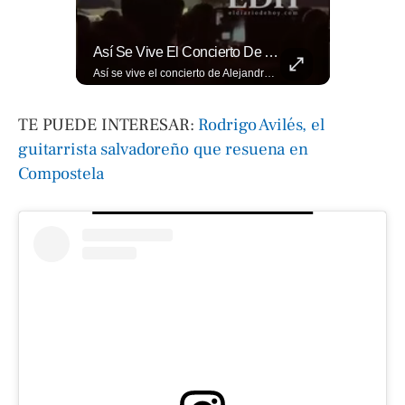
🎡🎉 Vive Al Máximo Las Fiestas Julias En Santa Ana: Tradición, Gastronomía, Juegos Mecánicos Y Un Ambiente Lleno De Color Convierten A La Ciudad Heroica...
Así Se Vive El Concierto De Alejandro Fernández En El Salvador.
🎡🎉 Vive al máximo las Fiestas Julias en Santa Ana: Tradición, gastronomía, juegos mecánicos y un ambiente lleno de color convierten a la Ciudad Heroica en el destino ideal para disfrutar en familia. Más detalles en ➡️ eldiariodehoy.com #ArteYCultura #fiestasjulias
Así se vive el concierto de Alejandro Fernández en El Salvador. Una noche inolvidable a pesar de la lluvia. Canciones que llenaron de alegría y nostalgia a todo el público presente. 🤩👏 #Concierto #ElSalvador #AlejandroFernández
TE PUEDE INTERESAR:
Rodrigo Avilés, el
guitarrista salvadoreño que resuena en
Compostela