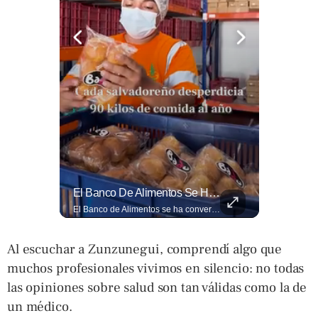
El Ingenio Salvadoreño Se Toma El Mercado Dueñas De Cara Al Mundial 2026.
El Banco De Alimentos Se Ha Convertido En Un Puente De Supervivencia: Un Motor Humano Que Recupera Excedentes Comerciales Y Productos Con Fecha Corta De...
El ingenio salvadoreño se toma el Mercado Dueñas de cara al Mundial 2026. Los comerciantes transformaron los 13 pasillos en una fiesta futbolística que incluye desde banderas gigantes hasta representaciones Lee más ➡️ eldiariodehoy.com
El Banco de Alimentos se ha convertido en un puente de supervivencia: un motor humano que recupera excedentes comerciales y productos con fecha corta de vencimiento para transformarlos en raciones de nutrición para miles de familias que luchan por asegurar un plato en la mesa. Entramos a su centro de acopio para mostrarte la minuciosa logística y el esfuerzo de los voluntarios que rescatan comida para aliviar el hambre de los más vulnerables. Lee más 👉 eldiariodehoy.com
Al escuchar a Zunzunegui, comprendí algo que
muchos profesionales vivimos en silencio: no todas
las opiniones sobre salud son tan válidas como la de
un médico.