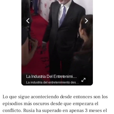
Evitá Los Problemas: El Abogado Jaime Ramírez Recuerda Que Una Mala Decisión Puede Cambiar Tu Vida.
La Industria Del Entretenimiento Despide A Uno De Sus Rostros Más Versátiles Y Magnéticos.
Evitá los problemas: El abogado Jaime Ramírez recuerda que una mala decisión puede cambiar tu vida. Hoy, cualquier discusión puede quedar grabada, difundirse en redes sociales y traer consecuencias legales. Más detalles en ➡️ eldiariodehoy.com
La industria del entretenimiento despide a uno de sus rostros más versátiles y magnéticos. Sam Neill, fallecido a los 78 años, construyó una trayectoria admirable donde la elegancia y la dualidad interpretativa fueron su sello personal. Encuentra más en ➡️ eldiariodehoy.com #ArteYCultura #SamNeill
Lo que sigue aconteciendo desde entonces son los
episodios más oscuros desde que empezara el
conflicto. Rusia ha superado en apenas 3 meses el