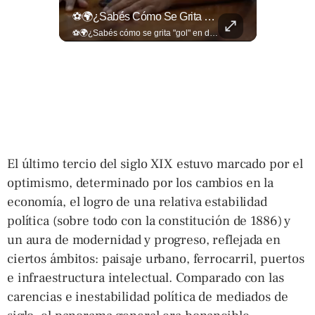
🎥 ¿Nos Hace Falta Más Empatía Como Sociedad?
⚽🌍¿Sabés Cómo Se Grita "gol" En Distintos Rincones Del Mundo?
🎥 ¿Nos hace falta más empatía como sociedad? El abogado Jaime Ramírez Ortega comparte una reflexión sobre la importancia de ser más empáticos con quienes atraviesan momentos difíciles y cómo pequeñas acciones pueden marcar una gran diferencia en la vida de otras personas. Lee más ➡️ eldiariodehoy.com
⚽🌍¿Sabés cómo se grita "gol" en distintos rincones del mundo? Descubrí cómo celebran la palabra más emocionante del fútbol en los países que disputan el Mundial 2026. Encuentra más en ➡️ eldiariodehoy.com #Deportes #Mundial2026
El último tercio del siglo XIX estuvo marcado por el
optimismo, determinado por los cambios en la
economía, el logro de una relativa estabilidad
política (sobre todo con la constitución de 1886) y
un aura de modernidad y progreso, reflejada en
ciertos ámbitos: paisaje urbano, ferrocarril, puertos
e infraestructura intelectual. Comparado con las
carencias e inestabilidad política de mediados de