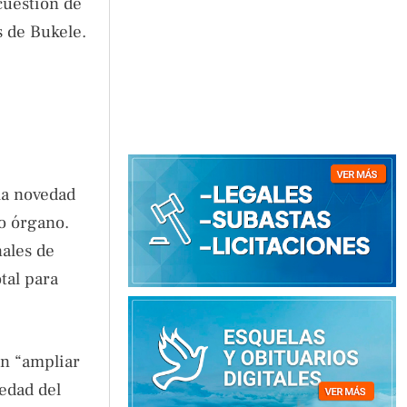
cuestión de
s de Bukele.
 la novedad
ho órgano.
nales de
tal para
en “ampliar
iedad del