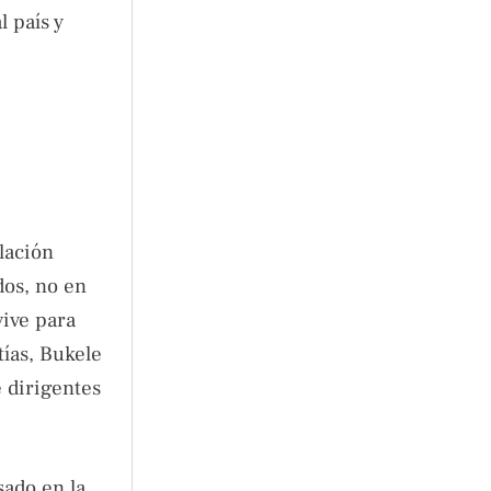
 país y
lación
dos, no en
vive para
tías, Bukele
e dirigentes
sado en la