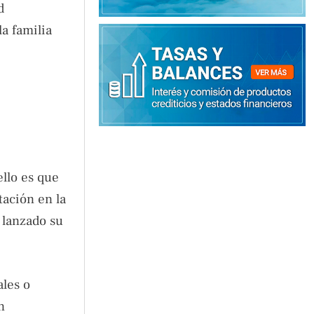
d
la familia
ello es que
tación en la
 lanzado su
ales o
n