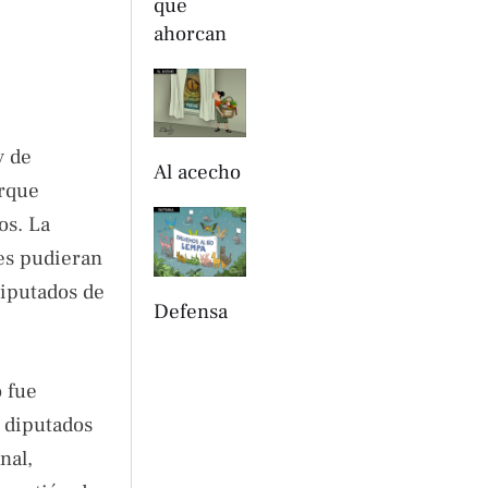
que
ahorcan
y de
Al acecho
orque
os. La
tes pudieran
diputados de
Defensa
o fue
s diputados
nal,