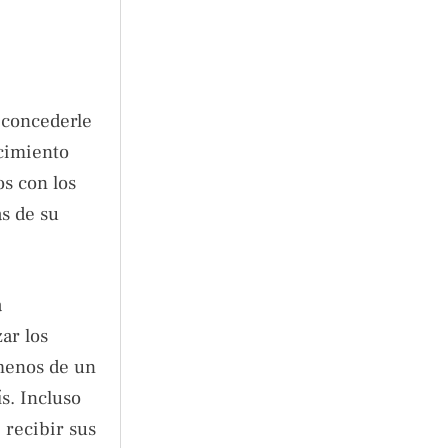
ó concederle
ocimiento
os con los
as de su
a
ar los
 menos de un
s. Incluso
 recibir sus