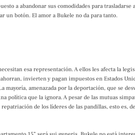
puesto a abandonar sus comodidades para trasladarse al
ar un botón. El amor a Bukele no da para tanto.
cesitan esa representación. A ellos les afecta la legis
, ahorran, invierten y pagan impuestos en Estados Uni
 La mayoría, amenazada por la deportación, que se des
na política que la ignora. A pesar de las mutuas simpa
epatriación de los líderes de las pandillas, esto es, d
partamento 15” será sui generis. Bukele no está intere