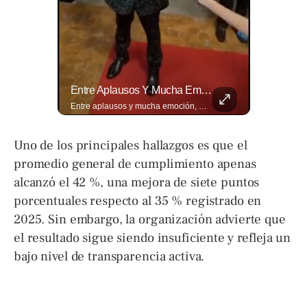
🎡🎉 Vive Al Máximo Las Fiestas Julias En Santa Ana: Tradición, Gastronomía, Juegos Mecánicos Y Un Ambiente Lleno De Color Convierten A La Ciudad Heroica...
Entre Aplausos Y Mucha Emoción, Marito Rivera Llegó A La Celebración De Sus “55 Años De Gala”, Una Noche Especial Para Recordar Su Trayectoria Y...
🎡🎉 Vive al máximo las Fiestas Julias en Santa Ana: Tradición, gastronomía, juegos mecánicos y un ambiente lleno de color convierten a la Ciudad Heroica en el destino ideal para disfrutar en familia. Más detalles en ➡️ eldiariodehoy.com #ArteYCultura #fiestasjulias
Entre aplausos y mucha emoción, Marito Rivera llegó a la celebración de sus “55 años de Gala”, una noche especial para recordar su trayectoria y los éxitos que han marcado generaciones. Así fue el recibimiento del ícono de la música tropical salvadoreña. Lee más ➡️ eldiariodehoy.com
Uno de los principales hallazgos es que el
promedio general de cumplimiento apenas
alcanzó el 42 %, una mejora de siete puntos
porcentuales respecto al 35 % registrado en
2025. Sin embargo, la organización advierte que
el resultado sigue siendo insuficiente y refleja un
bajo nivel de transparencia activa.